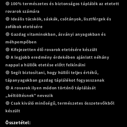
🟢
100% természetes és biztonságos táplálék az etetett
rovarok számára
🟢
Ideális tücskök, sáskák, csótányok, lisztférgek és
zofóbok etetésére
🟢
Gazdag vitaminokban, ásványi anyagokban és
méhpempőben
🟢
Kifejezetten élő rovarok etetésére készült
🟢
A legjobb eredmény érdekében ajánlott néhány
nappal a hüllők etetése előtt felkínálni
🟢
Segít biztosítani, hogy hüllői teljes értékű,
tápanyagokban gazdag táplálékot fogyasszanak
🟢
A rovarok ilyen módon történő táplálását
„béltöltésnek” nevezik
🟢
Csak kiváló minőségű, természetes összetevőkből
készült
Összetétel: