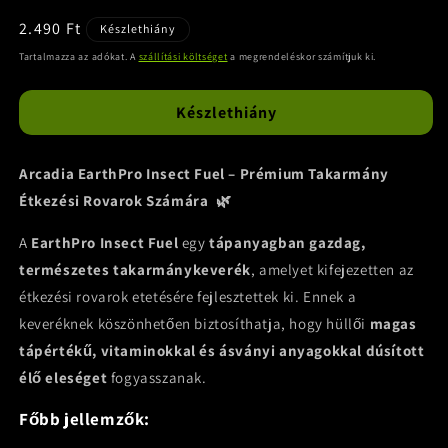
Normál
2.490 Ft
Készlethiány
ár
Tartalmazza az adókat. A
szállítási költséget
a megrendeléskor számítjuk ki.
Készlethiány
Arcadia EarthPro Insect Fuel – Prémium Takarmány
Étkezési Rovarok Számára 🌿
A
EarthPro Insect Fuel
egy
tápanyagban gazdag,
természetes takarmánykeverék
, amelyet kifejezetten az
étkezési rovarok etetésére fejlesztettek ki. Ennek a
keveréknek köszönhetően biztosíthatja, hogy hüllői
magas
tápértékű, vitaminokkal és ásványi anyagokkal dúsított
élő eleséget
fogyasszanak.
Főbb jellemzők: