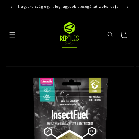
Ugrás a
Magyarország egyik legnagyobb eleségállat webshopja!
tartalomhoz
Kosár
Kihagyás, és
ugrás a
termékadatokra