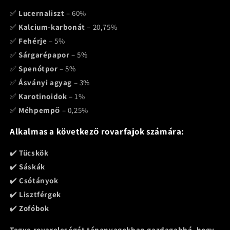
✅
Lucernaliszt
– 60%
✅
Kalcium-karbonát
– 20,75%
✅
Fehérje
– 5%
✅
Sárgarépapor
– 5%
✅
Spenótpor
– 5%
✅
Ásványi agyag
– 3%
✅
Karotinoidok
– 1%
✅
Méhpempő
– 0,25%
Alkalmas a következő rovarfajok számára:
✔️
Tücskök
✔️
Sáskák
✔️
Csótányok
✔️
Lisztférgek
✔️
Zofóbok
Tegye rovareleségét tápanyagokban gazdagabbá, hogy