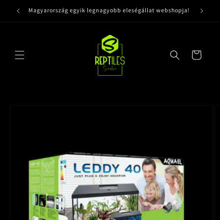
Ugrás a
Magyarország egyik legnagyobb eleségállat webshopja!
tartalomhoz
Kosár
Kihagyás, és
ugrás a
termékadatokra