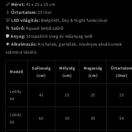
📏
Méret:
41 x 25 x 25 cm
💧
Űrtartalom:
25 liter
💡
LED világítás:
Beépített, Day & Night funkcióval
🌀
Szűrő:
Aquael belső szűrő
🛡️
Anyag:
Strapabíró üveg és műanyag tető
🐠
Alkalmazás:
Kis halak, garnélák, növényes akváriumok
számára ideális
Szélesség
Mélység
Magasság
Űrtartalo
Modell
(cm)
(cm)
(cm)
(liter)
Leddy
41
25
25
25
40
Leddy
60
30
30
54
60