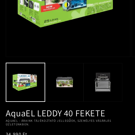
AquaEL LEDDY 40 FEKETE
AQUAEL - ÁRAINK TÁJÉKOZTATÓ JELLEGŰEK, SZEMÉLYES VÁSÁRLÁS
ÜZLETÜNKBEN.
Normál
34.990 Ft