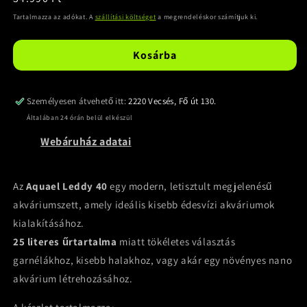
ár
Tartalmazza az adókat. A
szállítási költséget
a megrendeléskor számítjuk ki.
Kosárba
Személyesen átvehető itt:
2220 Vecsés, Fő út 130.
Általában 24 órán belül elkészül
Webáruház adatai
Az
Aquael Leddy 40
egy modern, letisztult megjelenésű
akváriumszett, amely ideális kisebb édesvízi akváriumok
kialakításához.
25 literes űrtartalma
miatt tökéletes választás
garnélákhoz, kisebb halakhoz, vagy akár egy növényes nano
akvárium létrehozásához.