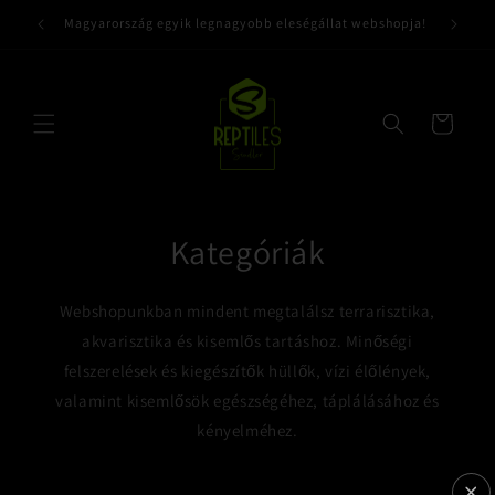
Ugrás a
Magyarország egyik legnagyobb eleségállat webshopja!
tartalomhoz
Kosár
Kategóriák
Webshopunkban mindent megtalálsz terrarisztika,
akvarisztika és kisemlős tartáshoz. Minőségi
felszerelések és kiegészítők hüllők, vízi élőlények,
valamint kisemlősök egészségéhez, táplálásához és
kényelméhez.