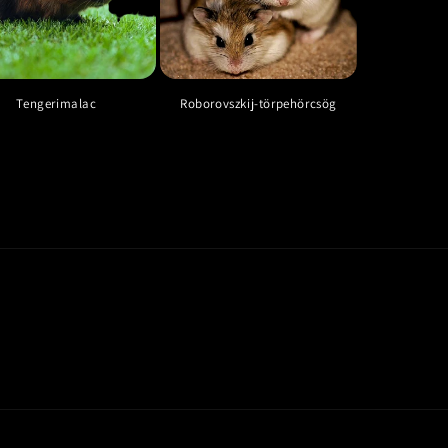
Tengerimalac
Roborovszkij-törpehörcsög