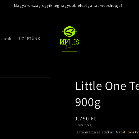
Magyarország egyik legnagyobb eleségállat webshopja!
ációnk
ÜZLETÜNK
Little One 
900g
Normál
1.790 Ft
Egységár
1.989 Ft/kg
ár
Tartalmazza az adókat. A
szállítási k