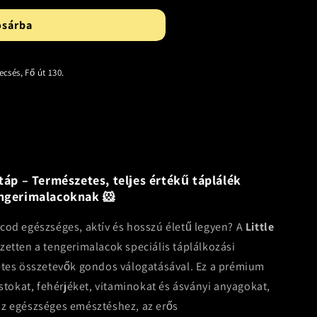
osárba
ecsés, Fő út 130.
táp – Természetes, teljes értékű táplálék
engerimalacoknak 🐹
cod egészséges, aktív és hosszú életű legyen? A
Little
zetten a tengerimalacok speciális táplálkozási
etes összetevők gondos válogatásával. Ez a prémium
ostokat, fehérjéket, vitaminokat és ásványi anyagokat,
z egészséges emésztéshez, az erős