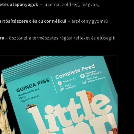
zetes alapanyagok
– lucerna, zöldség, magvak,
artósítószerek és cukor nélkül
– érzékeny gyomrú
úra
– ösztönzi a természetes rágási reflexet és elősegíti