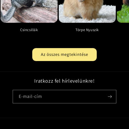
Csincsillák
Törpe Nyuszik
Az összes megtekintése
Iratkozz fel hírlevelünkre!
E-mail-cím