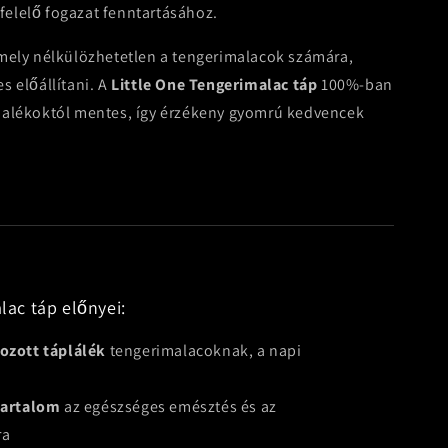
elelő fogazat fenntartásához.
mely nélkülözhetetlen a tengerimalacok számára,
s előállítani. A
Little One Tengerimalac táp
100%-ban
dalékoktól mentes, így érzékeny gyomrú kedvencek
lac táp előnyei:
yozott táplálék
tengerimalacoknak, a napi
 tartalom
az egészséges emésztés és az
ra