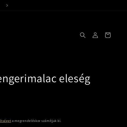
24 órás kiszállítási garancia!
Bejelentkezés
Kosár
Tengerimalac eleség
öltséget
a megrendeléskor számítjuk ki.