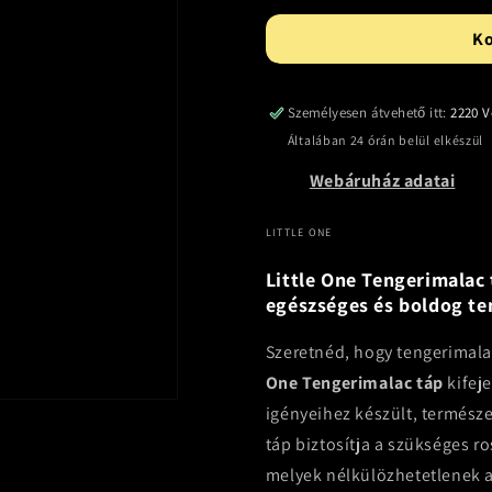
K
Személyesen átvehető itt:
2220 V
Általában 24 órán belül elkészül
Webáruház adatai
LITTLE ONE
Little One Tengerimalac 
egészséges és boldog t
Szeretnéd, hogy tengerimala
One Tengerimalac táp
kifeje
igényeihez készült, termész
táp biztosítja a szükséges r
melyek nélkülözhetetlenek a