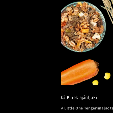
🐹 Kinek ajánljuk?
A
Little One Tengerimalac t