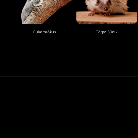
Cukormókus
Törpe Sünik