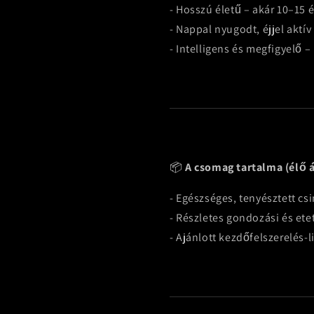
- Hosszú életű – akár 10–15 év
- Nappal nyugodt, éjjel aktí
- Intelligens és megfigyelő –
📦
A csomag tartalma (élő á
- Egészséges, tenyésztett csi
- Részletes gondozási és ete
- Ajánlott kezdőfelszerelés-l