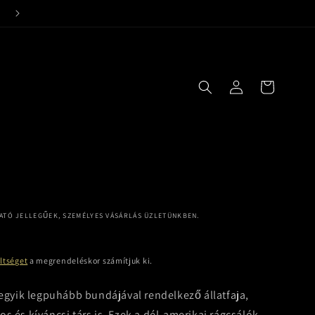
24 órás kiszállítási garancia!
Bejelentkezés
Kosár
TATÓ JELLEGŰEK, SZEMÉLYES VÁSÁRLÁS ÜZLETÜNKBEN.
öltséget
a megrendeléskor számítjuk ki.
egyik legpuhább bundájával rendelkező állatfaja,
s és kíváncsi társ is. Ezek a dél-amerikai rágcsálók