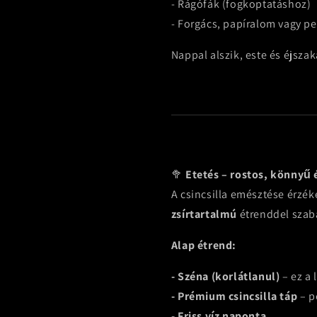
- Rágófák (fogkoptatáshoz)
- Forgács, papíralom vagy pel
Nappal alszik, este és éjszaka
🥦
Etetés – rostos, könnyű 
A csincsilla emésztése érzék
zsírtartalmú
étrenddel szaba
Alap étrend:
- Széna (korlátlanul)
– ez a 
- Prémium csincsilla táp
– p
- Friss víz naponta