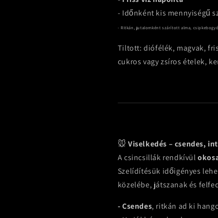
- Időnként kis mennyiségű sz
- Ritkán, jutalomként szárított alma, csipkebogy
Tiltott: diófélék, magvak, f
cukros vagy zsíros ételek, ke
🐭
Viselkedés – csendes, int
A csincsillák rendkívül
okosa
Szelídítésük időigényes leh
közelébe, játszanak és felfe
- Csendes
, ritkán ad ki hang