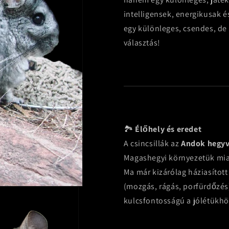
intelligensek, energikusak és
egy különleges, csendes, de a
választás!
🏞️
Élőhely és eredet
A csincsillák az
Andok hegyv
Magashegyi környezetük miat
Ma már kizárólag háziasított
(mozgás, rágás, porfürdőzés
kulcsfontosságú a jólétükhö