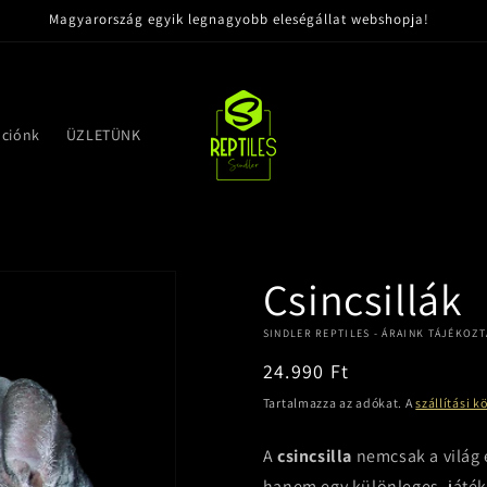
Magyarország egyik legnagyobb eleségállat webshopja!
ációnk
ÜZLETÜNK
Csincsillák
SINDLER REPTILES - ÁRAINK TÁJÉKOZ
Normál
24.990 Ft
ár
Tartalmazza az adókat. A
szállítási k
A
csincsilla
nemcsak a világ 
hanem egy különleges, játéko