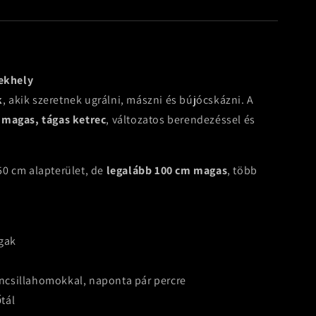
tekhely
k
, akik szeretnek ugrálni, mászni és bújócskázni. A
:
magas, tágas ketrec
, változatos berendezéssel és
50 cm alapterület, de
legalább 100 cm magas
, több
gak
incsillahomokkal, naponta pár percre
őtál