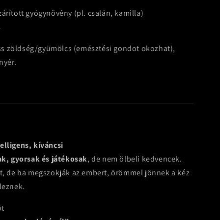
árított gyógynövény (pl. csalán, kamilla)
ó
riss zöldség/gyümölcs (emésztési gondot okozhat),
nyér.
elligens, kíváncsi
k, gyorsak és játékosak
, de nem ölbeli kedvencek.
et, de ha megszokják az embert, örömmel jönnek a kéz
deznek.
ot