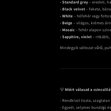
- Standard grey
– eredeti, h
- Black velvet
– fekete, bár
- White
– hófehér vagy folto
- Beige
– világos, krémes ár
- Mosaic
– fehér alapon szín
- Sapphire, violet
– ritkább,
Mindegyik változat sűrű, pu
💡
Miért válaszd a csincsillá
- Rendkívül tiszta, szagtalan 
- Egyedi, selymes bundájú é