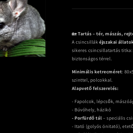
🏡
Tartás – tér, mászás, rej
A csincsillák
éjszakai állato
sikeres csincsillatartás titka
biztonságos térrel.
Minimális ketrecméret
: 80x
szinttel, polcokkal.
Alapvető felszerelés:
- Fapolcok, lépcsők, mászóá
- Búvóhely, házikó
- Porfürdő tál
– speciális cs
- Itató (golyós önitató), etet