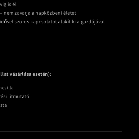
ig is él
v – nem zavarja a napközbeni életet
 idővel szoros kapcsolatot alakít ki a gazdájával
llat vásárlása esetén):
ncsilla
tési útmutató
ista