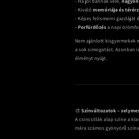
- Ha jól bánnak vele,
nagyon
- Kiváló
memóriája és térér
- Képes felismerni gazdáját 
- Porfürdőzés
a napi örömfor
Nem ajánlott kisgyermekek 
a sok simogatást. Azonban i
élményt nyújt.
🎨
Színváltozatok – selyme
A csincsillák alap színe a kl
mára számos gyönyörű színvá