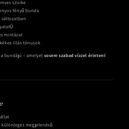
amvas szürke
sonyos fényű bunda
s változatban
nyalatŰ
es mintázat
 kékes-lilás tónusok
ha bundájú – amelyet
sosem szabad vízzel érinteni
!
t?
állat
s különleges megjelenésű