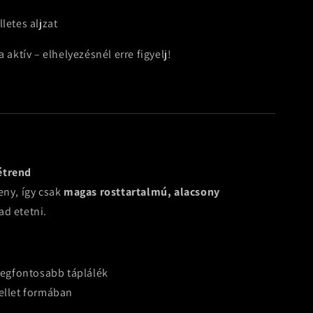
letes aljzat
 aktív – elhelyezésnél erre figyelj!
étrend
eny, így csak
magas rosttartalmú, alacsony
d etetni.
legfontosabb táplálék
ellet formában