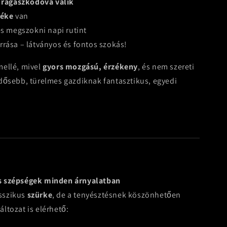
 ragaszkodóvá válik
zéke
van
és megszokni napi rutint
rása – látványos és fontos szokás!
mellé, mivel
gyors mozgású, érzékeny
, és nem szereti
dősebb, türelmes gazdiknak fantasztikus, egyedi
s szépségek minden árnyalatban
asszikus
szürke
, de a tenyésztésnek köszönhetően
ltozat is elérhető: