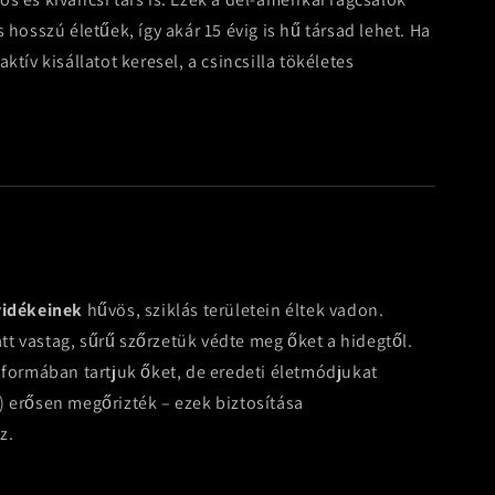
 hosszú életűek, így akár 15 évig is hű társad lehet. Ha
ktív kisállatot keresel, a csincsilla tökéletes
idékeinek
hűvös, sziklás területein éltek vadon.
t vastag, sűrű szőrzetük védte meg őket a hidegtől.
 formában tartjuk őket, de eredeti életmódjukat
) erősen megőrizték – ezek biztosítása
z.