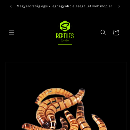
Ugrás a
Magyarország egyik legnagyobb eleségállat webshopja!
tartalomhoz
Kosár
Kihagyás, és
ugrás a
termékadatokra