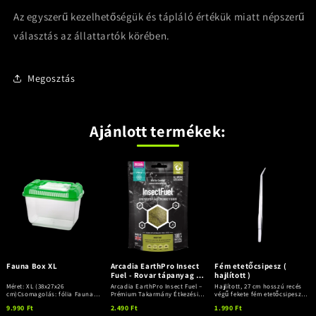
Az egyszerű kezelhetőségük és tápláló értékük miatt népszerű
választás az állattartók körében.
Megosztás
Ajánlott termékek:
Fauna Box XL
Arcadia EarthPro Insect
Fém etetőcsipesz (
Fuel - Rovar tápanyag 50
hajlított )
g
Méret: XL (38x27x26
Arcadia EarthPro Insect Fuel –
Hajlított, 27 cm hosszú recés
cm)Csomagolás: fólia Fauna
Prémium Takarmány Étkezési
végű fekete fém etetőcsipesz
Box Tároló és Szállítódoboz |
Rovarok S...
Méret: 27 cmCsipes...
9.990 Ft
2.490 Ft
1.990 Ft
...