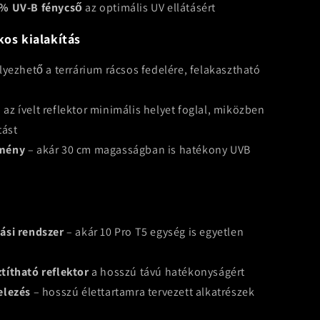
6% UV-B fénycső
az optimális UV ellátásért
kos kialakítás
lyezhető a terrárium rácsos fedelére, felakasztható
 az ívelt reflektor minimális helyet foglal, miközben
tást
tmény
– akár 30 cm magasságban is hatékony UVB
ási rendszer
– akár 10 Pro T5 egység is egyetlen
ő
títható reflektor
a hosszú távú hatékonyságért
elezés
– hosszú élettartamra tervezett alkatrészek