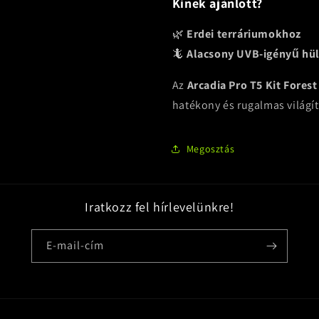
Kinek ajánlott?
🌿
Erdei terráriumokhoz
🦎
Alacsony UVB-igényű hü
Az
Arcadia Pro T5 Kit Fores
hatékony és rugalmas világít
Megosztás
Iratkozz fel hírlevelünkre!
E-mail-cím