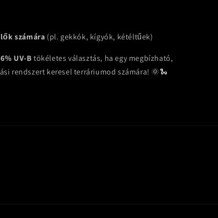
llők számára
(pl. gekkók, kígyók, kétéltűek)
t 6% UV-B
tökéletes választás, ha egy megbízható,
ási rendszert keresel terráriumod számára! 🌞🐍