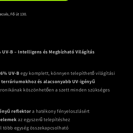
ecsés, Fő út 130.
% UV-B – Intelligens és Megbízható Világítás
t 6% UV-B
egy komplett, könnyen telepíthető világítási
i terráriumokhoz és alacsonyabb UV-igényű
ektronikának köszönhetően a szett minden szükséges
ényű reflektor
a hatékony fényeloszlásért
ő elemek
az egyszerű telepítéshez
el több egység összekapcsolható