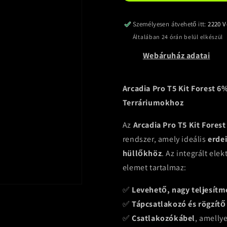
Személyesen átvehető itt:
2220 V
Általában 24 órán belül elkészül
Webáruház adatai
Arcadia Pro T5 Kit Forest 6
Terráriumokhoz
Az
Arcadia Pro T5 Kit Fores
rendszer, amely ideális
erde
hüllőkhöz
. Az integrált el
elemet tartalmaz:
✅
Levehető, nagy teljesítm
✅
Tápcsatlakozó és rögzít
✅
Csatlakozókábel
, amelly