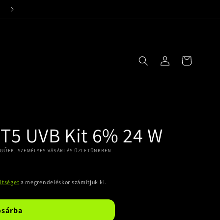
24 órás kiszállítási garancia!
Bejelentkezés
Kosár
 T5 UVB Kit 6% 24 W
EGŰEK, SZEMÉLYES VÁSÁRLÁS ÜZLETÜNKBEN.
öltséget
a megrendeléskor számítjuk ki.
osárba