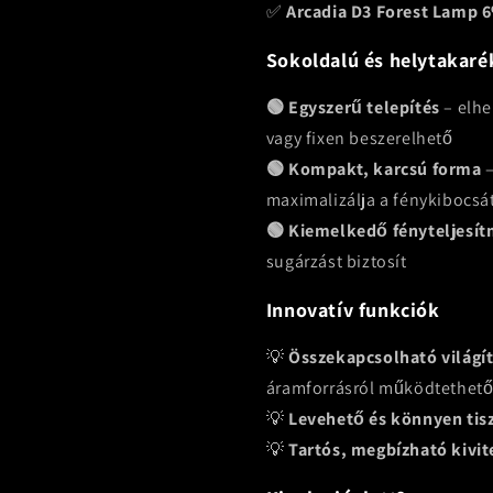
✅
Arcadia D3 Forest Lamp 
Sokoldalú és helytakaré
🟢 Egyszerű telepítés
– elhe
vagy fixen beszerelhető
🟢 Kompakt, karcsú forma
–
maximalizálja a fénykibocsá
🟢 Kiemelkedő fényteljesí
sugárzást biztosít
Innovatív funkciók
💡
Összekapcsolható világít
áramforrásról működtethet
💡
Levehető és könnyen tisz
💡
Tartós, megbízható kivit