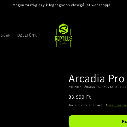
Magyarország egyik legnagyobb eleségállat webshopja!
ációnk
ÜZLETÜNK
Arcadia Pro
ARCADIA - ÁRAINK TÁJÉKOZTATÓ JELL
Normál
33.990 Ft
ár
Tartalmazza az adókat. A
szállítási k
K