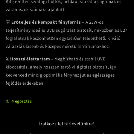
Kifejezetten sivatagi hüllők, például szakállas agámák és
varánuszok számára ajánlott.
💡
Erőteljes és kompakt fényforrás
– A 23W-os
teljesítmény ideális UVB sugárzást biztosít, miközben az E27
foglalatnak köszönhetően egyszerűen telepíthető. Kiváló
választás kisebb és közepes méretű terráriumokhoz.
⏳
Hosszú élettartam
– Megbízható és stabil UVB
kibocsátás, amely hosszan tartó világítást biztosít, így
kedvenced mindig optimális fényhez jut az egészséges
fejlődés érdekében!
Megosztás
Iratkozz fel hírlevelünkre!