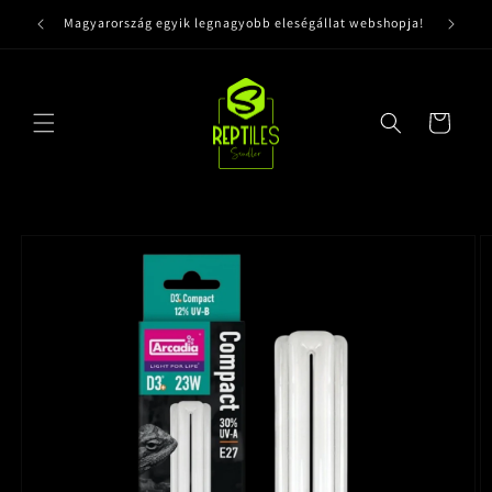
Ugrás a
Magyarország egyik legnagyobb eleségállat webshopja!
tartalomhoz
Kosár
Kihagyás, és
ugrás a
termékadatokra