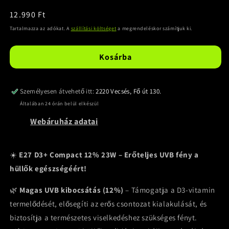
Normál
12.990 Ft
ár
Tartalmazza az adókat. A
szállítási költséget
a megrendeléskor számítjuk ki.
Kosárba
Személyesen átvehető itt:
2220 Vecsés, Fő út 130.
Általában 24 órán belül elkészül
Webáruház adatai
☀️
E27 D3+ Compact 12% 23W – Erőteljes UVB fény a
hüllők egészségéért!
🌿
Magas UVB kibocsátás (12%)
– Támogatja a D3-vitamin
termelődését, elősegíti az erős csontozat kialakulását, és
biztosítja a természetes viselkedéshez szükséges fényt.