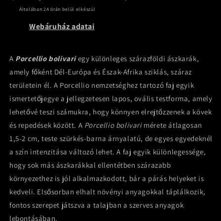
Általában 24 órán belül elkészül
Webáruház adatai
A
Porcellio bolivari
egy különleges szárazföldi ászkarák,
amely főként Dél-Európa és Észak-Afrika sziklás, száraz
területein él. A Porcellio nemzetséghez tartozó faj egyik
ismertetőjegye a jellegzetesen lapos, ovális testforma, amely
lehetővé teszi számukra, hogy könnyen elrejtőzzenek a kövek
és repedések között. A
Porcellio bolivari
mérete átlagosan
1,5-2 cm, teste szürkés-barna árnyalatú, de egyes egyedeknél
a szín intenzitása változó lehet. A faj egyik különlegessége,
hogy sok más ászkarákkal ellentétben szárazabb
környezethez is jól alkalmazkodott, bár a párás helyeket is
kedveli. Elsősorban elhalt növényi anyagokkal táplálkozik,
fontos szerepet játszva a talajban a szerves anyagok
lebontásában.