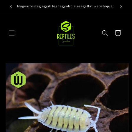
Ugrás a
Magyarország egyik legnagyobb eleségállat webshopja!
tartalomhoz
Kosár
Kihagyás, és
ugrás a
termékadatokra