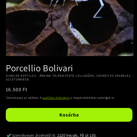
Porcellio Bolivari
SINDLER REPTILES - ÁRAINK TÁJÉKOZTATÓ JELLEGŰEK, SZEMÉLYES VÁSÁRLÁS
ÜZLETÜNKBEN.
Normál
16.500 Ft
ár
Tartalmazza az adókat. A
szállítási költséget
a megrendeléskor számítjuk ki.
Kosárba
Személyesen átvehető itt:
2220 Vecsés, Fő út 130.