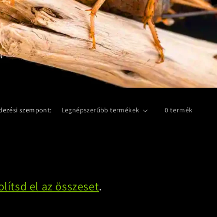
dezési szempont:
0 termék
olítsd el az összeset
.