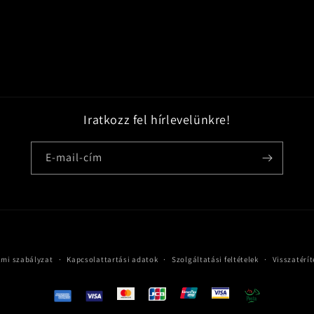
Iratkozz fel hírlevelünkre!
E-mail-cím
Fizetési
lmi szabályzat
Kapcsolattartási adatok
Szolgáltatási feltételek
Visszatérít
módok