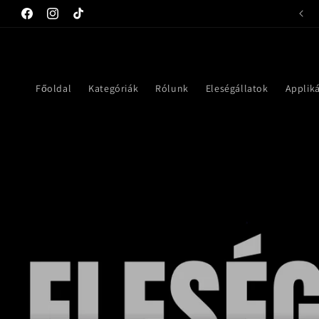
Ugrás a
tartalomhoz
Facebook
Instagram
TikTok
Főoldal
Kategóriák
Rólunk
Eleségállatok
Applik