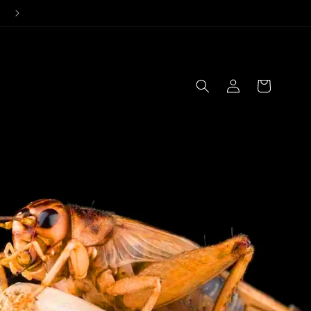
24 órás kiszállítási garancia!
Bejelentkezés
Kosár