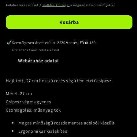
ár
Tartalmazza az adókat. A
szállítási költséget
a megrendeléskor számítjuk ki.
Kosárba
Személyesen átvehető itt:
2220 Vecsés, Fő út 130.
Általában 24 órán belül elkészül
Webáruház adatai
Hajlított, 27 cm hosszú recés végű fém etetőcsipesz
Méret: 27 cm
Csipesz vége: egyenes
Csomagolás: műanyag tok
Magas minőségű rozsdamentes acélból készült
Ergonomikus kialakítás