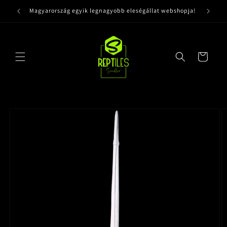
Ugrás a
Magyarország egyik legnagyobb eleségállat webshopja!
tartalomhoz
Kosár
Kihagyás, és
ugrás a
termékadatokra