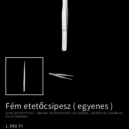
Fém etetőcsipesz ( egyenes )
SINDLER REPTILES - ÁRAINK TÁJÉKOZTATÓ JELLEGŰEK, SZEMÉLYES VÁSÁRLÁS
ÜZLETÜNKBEN.
Normál
1.990 Ft