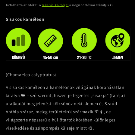
ár
Tartalmazza az adókat. A
szállítási költséget
a megrendeléskor számítjuk ki.
Sisakos kaméleon
(Chamaeleo calyptratus)
A sisakos kaméleon a kaméleonok világának koronázatlan
királya 👑 – szó szerint, hiszen jellegzetes „sisakja” (taréja)
uralkodói megjelenést kölcsönöz neki. Jemen és Szaúd-
Arábia száraz, meleg területeiről származik 🌴☀️, de
világszerte népszerű a hüllőtartók körében különleges
viselkedése és színpompás külseje miatt 🎨.