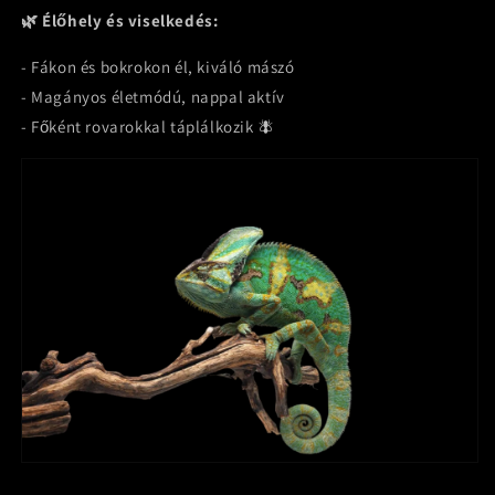
🌿 Élőhely és viselkedés:
- Fákon és bokrokon él, kiváló mászó
- Magányos életmódú, nappal aktív
- Főként rovarokkal táplálkozik 🪰