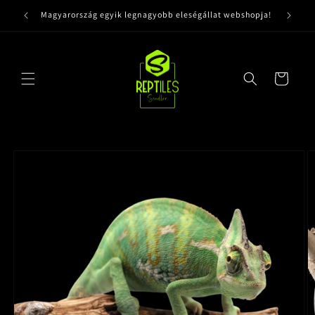
Ugrás a
Magyarország egyik legnagyobb eleségállat webshopja!
tartalomhoz
Kosár
Kihagyás, és
ugrás a
termékadatokra