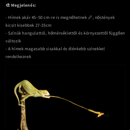
🎨 Megjelenés:
- Hímek akár 45–50 cm-re is megnőhetnek 📏, nőstények
kicsit kisebbek
27-35cm
- Színük hangulattól, hőmérséklettől és környezettől függően
változik
- A hímek magasabb sisakkal és élénkebb színekkel
rendelkeznek