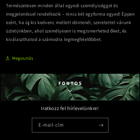
Természetesen minden állat egyedi személyiséggel és
megjelenéssel rendelkezik – nincs két egyforma egyed! Éppen
ezért, ha új kis kedvenc mellett döntenél, szeretettel várunk
üzletünkben, ahol személyesen is megismerheted őket, és
kiválaszthatod a számodra legmegfelelőbbet.
Megosztás
F O N T O S
Iratkozz fel hírlevelünkre!
NE
E-mail-cím