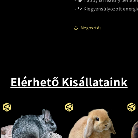
- 🧠 Happy & Healthy pellete
- 🐾 Kiegyensúlyozott energi
Megosztás
Elérhető Kisállataink