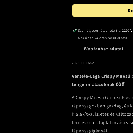
K
Személyesen átvehető itt:
2220 V
Általában 24 órán belül elkészül
Webáruház adatai
VERSELE-LAGA
Versele-Laga Crispy Muesli 
tengerimalacoknak 🐹🥬
A Crispy Muesli Guinea Pigs
tápanyagokban gazdag, és ki
kialakítva. Ízletes és válto
természetes táplálkozási vi
tápanyagigényét.