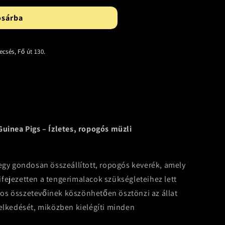
osárba
ecsés, Fő út 130.
Guinea Pigs – Ízletes, ropogós müzli
 egy gondosan összeállított, ropogós keverék, amely
fejezetten a tengerimalacok szükségleteihez lett
zatos összetevőinek köszönhetően ösztönzi az állat
selkedését, miközben kielégíti minden