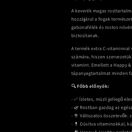
A keverék magas rosttartalm
hozzájárul a fogak természe
gabonafélék és rostos növén
biztosítanak.
A termék extra C-vitaminnal
számára, hiszen szervezetük
vitamint. Emellett a Happy & 
tápanyagtartalmat minden f
🔍 Főbb előnyök:
- ✅ Ízletes, müzli jellegű e
- 🌿 Rostban gazdag az egé
- 🥦 Változatos összetevők: 
- 💊 Dúsítva vitaminokkal, 