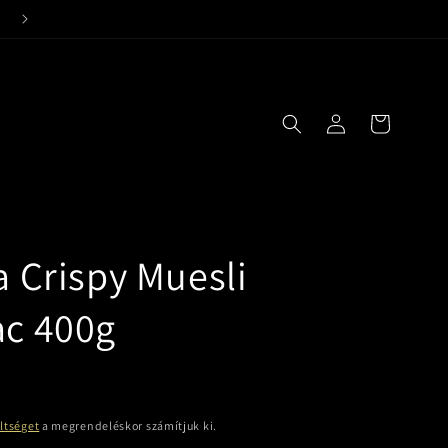
24 órás kiszállítási garancia!
Bejelentkezés
Kosár
a Crispy Muesli
ac 400g
öltséget
a megrendeléskor számítjuk ki.