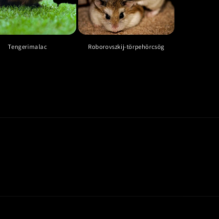
Tengerimalac
Roborovszkij-törpehörcsög