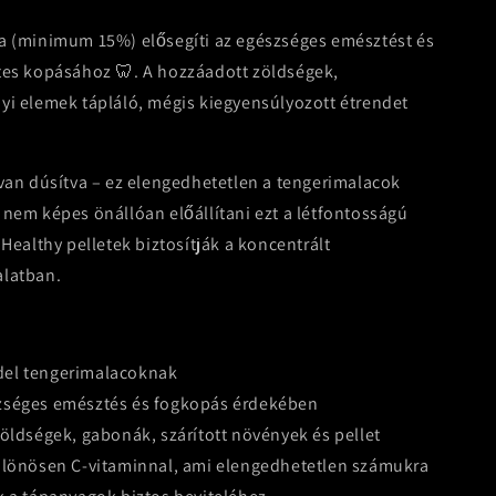
a (minimum 15%) elősegíti az egészséges emésztést és
tes kopásához 🦷. A hozzáadott zöldségek,
yi elemek tápláló, mégis kiegyensúlyozott étrendet
 van dúsítva – ez elengedhetetlen a tengerimalacok
 nem képes önállóan előállítani ezt a létfontosságú
Healthy pelletek biztosítják a koncentrált
alatban.
ledel tengerimalacoknak
szséges emésztés és fogkopás érdekében
zöldségek, gabonák, szárított növények és pellet
különösen C-vitaminnal, ami elengedhetetlen számukra