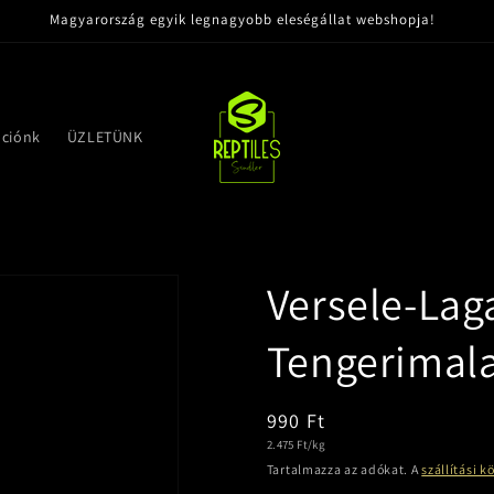
Magyarország egyik legnagyobb eleségállat webshopja!
ációnk
ÜZLETÜNK
Versele-Lag
Tengerimal
Normál
990 Ft
Egységár
2.475 Ft/kg
ár
Tartalmazza az adókat. A
szállítási k