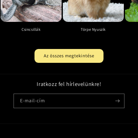
Csincsillák
Törpe Nyuszik
Az összes megtekintése
Iratkozz fel hírlevelünkre!
E-mail-cím