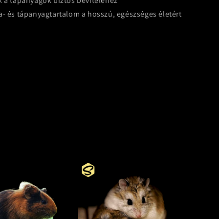
k a tápanyagok biztos beviteléhez
a- és tápanyagtartalom a hosszú, egészséges életért