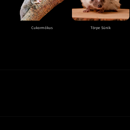
Cukormókus
Törpe Sünik