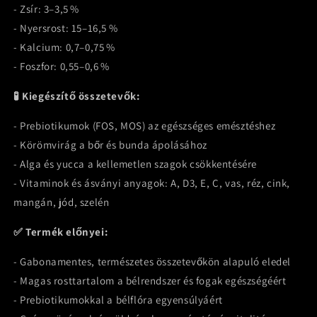
- Zsír: 3–3,5 %
- Nyersrost: 15–16,5 %
- Kalcium: 0,7–0,75 %
- Foszfor: 0,55–0,6 %
🧪 Kiegészítő összetevők:
- Prebiotikumok (FOS, MOS) az egészséges emésztéshez
- Körömvirág a bőr és bunda ápolásához
- Alga és yucca a kellemetlen szagok csökkentésére
- Vitaminok és ásványi anyagok: A, D3, E, C, vas, réz, cink,
mangán, jód, szelén
✅ Termék előnyei:
- Gabonamentes, természetes összetevőkön alapuló eledel
- Magas rosttartalom a bélrendszer és fogak egészségéért
- Prebiotikumokkal a bélflóra egyensúlyáért