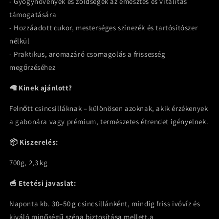
- Gyógynövények és zöldségek az emésztés és vitalitás
támogatására
- Hozzáadott cukor, mesterséges színezék és tartósítószer
nélkül
- Praktikus, aromazáró csomagolás a frissesség
megőrzéséhez
🦙 Kinek ajánlott?
Felnőtt csincsilláknak – különösen azoknak, akik érzékenyek
a gabonára vagy prémium, természetes étrendet igényelnek.
📦 Kiszerelés:
700g, 2,3 kg
🥣 Etetési javaslat:
Naponta kb. 30–50 g csincsillánként, mindig friss ivóvíz és
kiváló minőségű széna biztosítása mellett.a