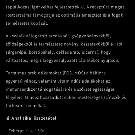
táplálkozási igényeihez fejlesztettek ki. A receptúra magas
rosttartalma támogatja az optimális emésztést és a fogak
természetes kopását.
A keverék válogatott szénákból, gyógynövényekből,
zöldségekből és természetes növényi összetevőkből áll (pl.
sárgarépa, borsópehely, cékladarab, lucerna), hogy
változatos, mégis kiegyensúlyozott táplálékot nyújtson.
Tartalmaz prebiotikumokat (FOS, MOS) a bélflóra
egyensúlyához, valamint vitamindús adalékokat az
immunrendszer támogatására és a szőrzet egészséges
fényéért. Mindez hozzáadott cukor, mesterséges színezék és
tartósítószer nélkül.
🔬 Analitikai összetétel:
- Fehérje: ~14–15 %