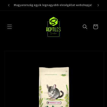
Ugrás a
Magyarország egyik legnagyobb eleségállat webshopja!
tartalomhoz
Kosár
Kihagyás, és
ugrás a
termékadatokra