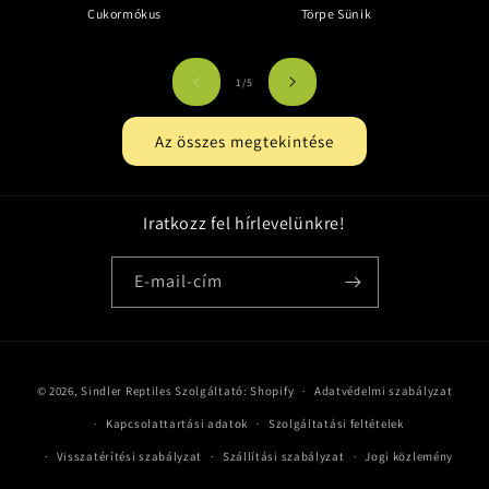
Cukormókus
Törpe Sünik
/
1
/
5
Az összes megtekintése
Iratkozz fel hírlevelünkre!
E-mail-cím
Fizetési
© 2026,
Sindler Reptiles
Szolgáltató: Shopify
Adatvédelmi szabályzat
módok
Kapcsolattartási adatok
Szolgáltatási feltételek
Visszatérítési szabályzat
Szállítási szabályzat
Jogi közlemény