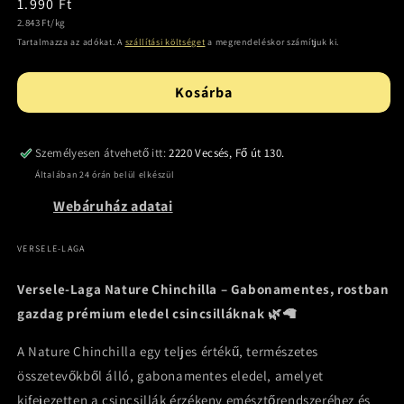
Normál
1.990 Ft
Egységár
ár
2.843 Ft/kg
Tartalmazza az adókat. A
szállítási költséget
a megrendeléskor számítjuk ki.
Kosárba
Személyesen átvehető itt:
2220 Vecsés, Fő út 130.
Általában 24 órán belül elkészül
Webáruház adatai
VERSELE-LAGA
Versele‑Laga Nature Chinchilla – Gabonamentes, rostban
gazdag prémium eledel csincsilláknak 🌿🦙
A Nature Chinchilla egy teljes értékű, természetes
összetevőkből álló, gabonamentes eledel, amelyet
kifejezetten a csincsillák érzékeny emésztőrendszeréhez és