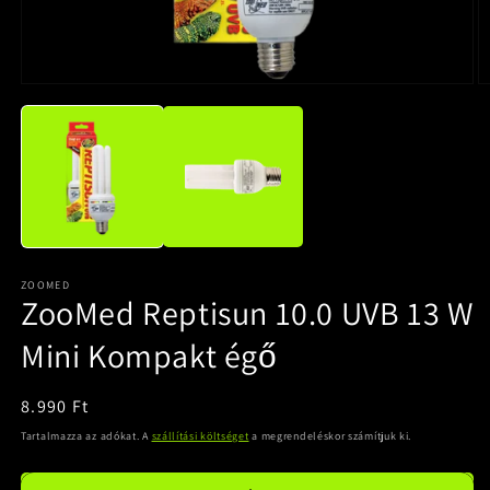
ZOOMED
ZooMed Reptisun 10.0 UVB 13 W
Mini Kompakt égő
Normál
8.990 Ft
ár
Tartalmazza az adókat. A
szállítási költséget
a megrendeléskor számítjuk ki.