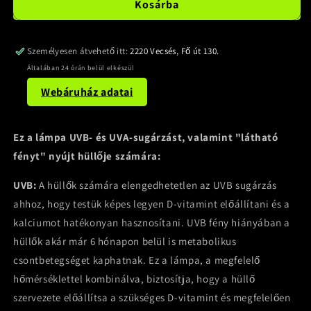
Kosárba
Személyesen átvehető itt:
2220 Vecsés, Fő út 130.
Általában 24 órán belül elkészül
Webáruház adatai
Ez a lámpa UVB- és UVA-sugárzást, valamint "látható
fényt" nyújt hüllője számára:
UVB:
A hüllők számára elengedhetetlen az UVB sugárzás
ahhoz, hogy testük képes legyen D-vitamint előállítani és a
kalciumot hatékonyan hasznosítani. UVB fény hiányában a
hüllők akár már 6 hónapon belül is metabolikus
csontbetegséget kaphatnak. Ez a lámpa, a megfelelő
hőmérséklettel kombinálva, biztosítja, hogy a hüllő
szervezete előállítsa a szükséges D-vitamint és megfelelően