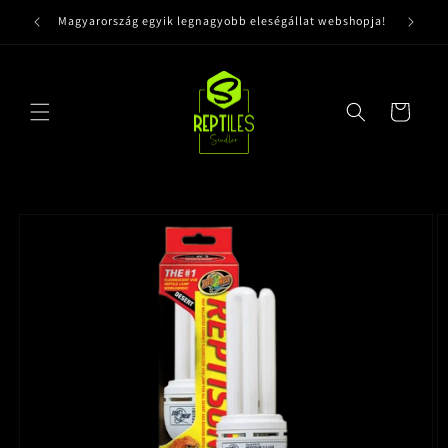
Ugrás a
Magyarország egyik legnagyobb eleségállat webshopja!
tartalomhoz
Kosár
Kihagyás, és
ugrás a
termékadatokra