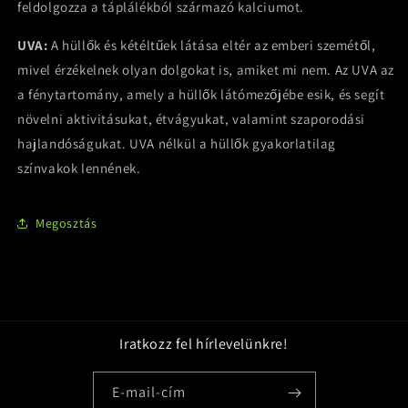
feldolgozza a táplálékból származó kalciumot.
UVA:
A hüllők és kétéltűek látása eltér az emberi szemétől,
mivel érzékelnek olyan dolgokat is, amiket mi nem. Az UVA az
a fénytartomány, amely a hüllők látómezőjébe esik, és segít
növelni aktivitásukat, étvágyukat, valamint szaporodási
hajlandóságukat. UVA nélkül a hüllők gyakorlatilag
színvakok lennének.
Megosztás
Iratkozz fel hírlevelünkre!
E-mail-cím